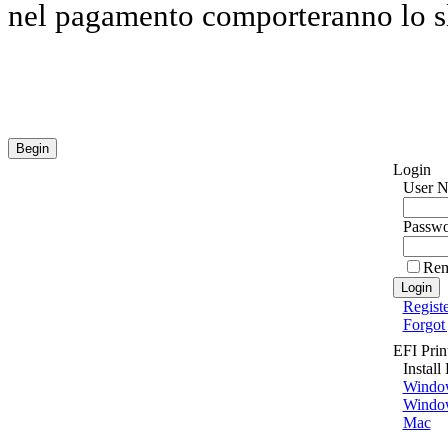
nel pagamento comporteranno lo sl
Login
User 
Passwo
Rem
Registe
Forgot
EFI Pri
Install
Window
Window
Mac