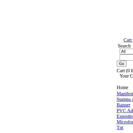
Cart 
Search
Cart (0 
Your C
Home
Manifest
Stampa A
Banner
PVC Ade
Esposito
Microfor
Tnt