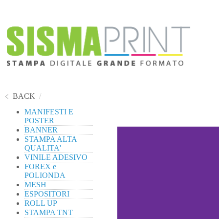
BACK
/
MANIFESTI E
POSTER
BANNER
STAMPA ALTA
QUALITA'
VINILE ADESIVO
FOREX e
POLIONDA
MESH
ESPOSITORI
ROLL UP
STAMPA TNT