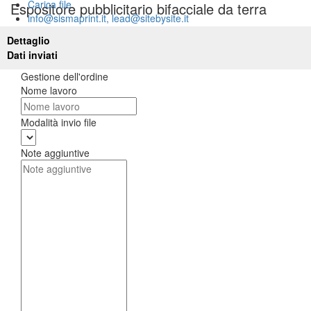
Carica file
Espositore pubblicitario bifacciale da terra
info@sismaprint.it, lead@sitebysite.it
Dettaglio
Dati inviati
Gestione dell'ordine
Nome lavoro
Modalità invio file
Note aggiuntive