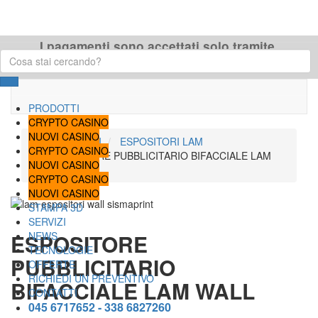
Toggle
naviga
I pagamenti sono accettati solo tramite
bonifico per lavori in corso
PRODOTTI
CRYPTO CASINO
NUOVI CASINO
PRODOTTI
ESPOSITORI LAM
CRYPTO CASINO
ESPOSITORE PUBBLICITARIO BIFACCIALE LAM
NUOVI CASINO
WALL
CRYPTO CASINO
NUOVI CASINO
STAMPA 3D
SERVIZI
ESPOSITORE
NEWS
TECNOLOGIE
PUBBLICITARIO
OFFERTE
RICHIEDI UN PREVENTIVO
BIFACCIALE LAM WALL
CONTATTI
045 6717652 - 338 6827260