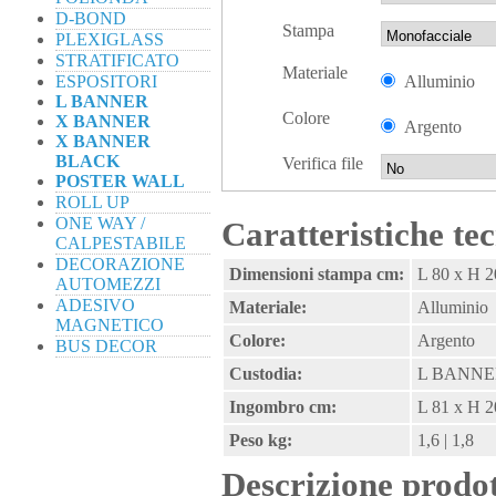
D-BOND
Stampa
PLEXIGLASS
STRATIFICATO
Materiale
ESPOSITORI
Alluminio
L BANNER
Colore
X BANNER
Argento
X BANNER
BLACK
Verifica file
POSTER WALL
ROLL UP
ONE WAY /
Caratteristiche te
CALPESTABILE
DECORAZIONE
Dimensioni stampa cm:
L 80 x H 2
AUTOMEZZI
ADESIVO
Materiale:
Alluminio
MAGNETICO
Colore:
Argento
BUS DECOR
Custodia:
L BANNER 8
Ingombro cm:
L 81 x H 2
Peso kg:
1,6 | 1,8
Descrizione prodo