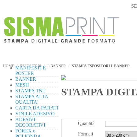
SE
/
/
/
HOME
ESPOSITORI
L BANNER
STAMPA ESPOSITORI L BANNER
MANIFESTI E
POSTER
BANNER
MESH
STAMPA DIGIT
STAMPA TNT
STAMPA ALTA
QUALITA'
CARTA DA PARATI
VINILE ADESIVO
ADESIVI
Quantità
DECORATIVI
FOREX e
Formati
POLIONDA