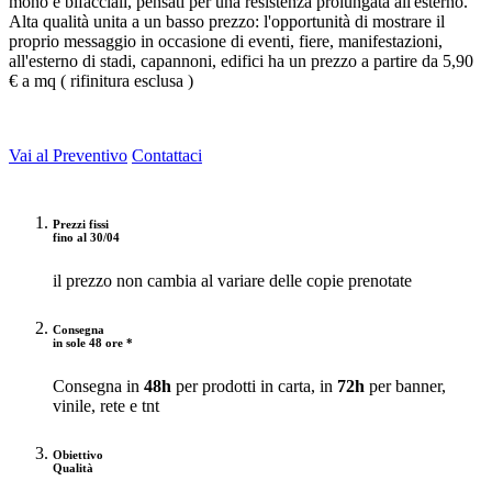
mono e bifacciali, pensati per una resistenza prolungata all'esterno.
Alta qualità unita a un basso prezzo: l'opportunità di mostrare il
proprio messaggio in occasione di eventi, fiere, manifestazioni,
all'esterno di stadi, capannoni, edifici ha un prezzo a partire da 5,90
€ a mq ( rifinitura esclusa )
Vai al Preventivo
Contattaci
Prezzi fissi
fino al 30/04
il prezzo non cambia al variare delle copie prenotate
Consegna
in sole 48 ore *
Consegna in
48h
per prodotti in carta, in
72h
per banner,
vinile, rete e tnt
Obiettivo
Qualità