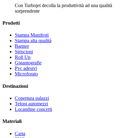
Con Turbojet decolla la produttività ad una qualità
sorprendente
Prodotti
Stampa Manifesti
Stampa alta qualità
Banner
Striscioni
Roll Up
Gigantografie
Pvc adesivi
Microforato
Destinazioni
Copertura palazzi
Teloni automezzi
Locandine concerti
Materiali
Carta